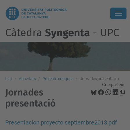
Càtedra
Syngenta
- UPC
Inici
Activitats
Projecte conques
Jornades presentació
Comparteix:
Jornades
presentació
Presentacion.proyecto.septiembre2013.pdf