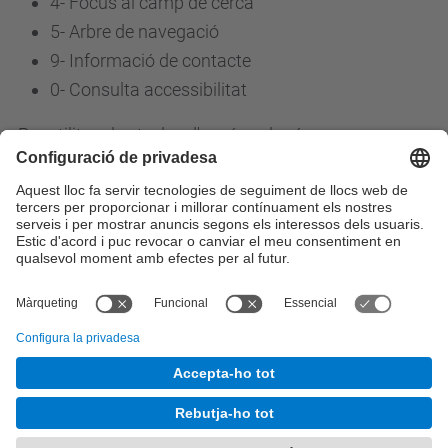
4-
Focus al camp de cerca
5-
Arbre de navegació
9-
Informació de contacte
0-
Consulta accessibilitat
Per utilitzar les tecles d'accés cal prémer
simultàniament:
Chrome: ALT + tecla d'accés
Safari: ALT + tecla
Firefox: MAJ + ALT + tecla d'accés
Edge: ALT + tecla d'accés
© UPC
Càtedra Syngenta - UPC
Desenvolupat amb