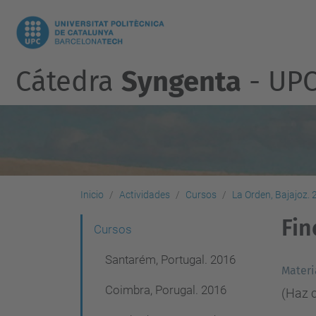
Cátedra
Syngenta
- UP
Inicio
Actividades
Cursos
La Orden, Bajajoz.
Fin
N
Cursos
a
Santarém, Portugal. 2016
Materi
v
Coimbra, Porugal. 2016
(Haz c
e