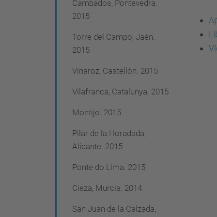
Cambados, Pontevedra.
g
2015
Ap
a
Li
c
Torre del Campo, Jaén.
Ví
2015
i
ó
Vinaroz, Castellón. 2015
n
Vilafranca, Catalunya. 2015
Montijo. 2015
Pilar de la Horadada,
Alicante. 2015
Ponte do Lima. 2015
Cieza, Murcia. 2014
San Juan de la Calzada,