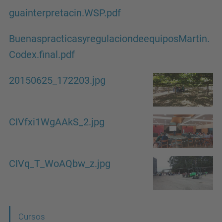
guainterpretacin.WSP.pdf
BuenaspracticasyregulaciondeequiposMartin.
Codex.final.pdf
20150625_172203.jpg
CIVfxi1WgAAkS_2.jpg
CIVq_T_WoAQbw_z.jpg
N
Cursos