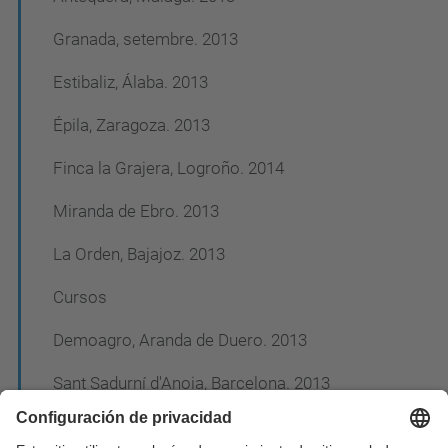
Granada, setembre. 2013
Estibaliz, Álaba. 2013
Épila, Zaragoza. 2013
Finca la Grajera, Logroño. 2014
Miranda de Ebro. 2013
La Orden, Bajajoz. 2013
Cursos
Demoagro, Aranda de Duero. 2013
Sant Sadurní d'Anoia, Barcelona. 2013
Proyecto Cuencas