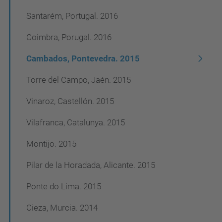
a
Santarém, Portugal. 2016
v
Coimbra, Porugal. 2016
e
Cambados, Pontevedra. 2015
g
a
Torre del Campo, Jaén. 2015
c
Vinaroz, Castellón. 2015
i
Vilafranca, Catalunya. 2015
ó
n
Montijo. 2015
Pilar de la Horadada, Alicante. 2015
Ponte do Lima. 2015
Cieza, Murcia. 2014