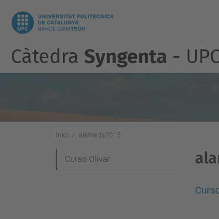
Càtedra
Syngenta
- UP
Inici
alameda2015
al
N
Curso Olivar
a
v
Curso
e