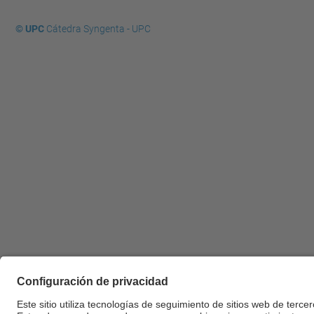
© UPC
Cátedra Syngenta - UPC